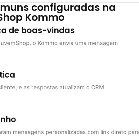
omuns configuradas na
mShop Kommo
ca de boas-vindas
na NuvemShop, o Kommo envia uma mensagem
tica
liente, e as respostas atualizam o CRM
inho
am mensagens personalizadas com link direto par