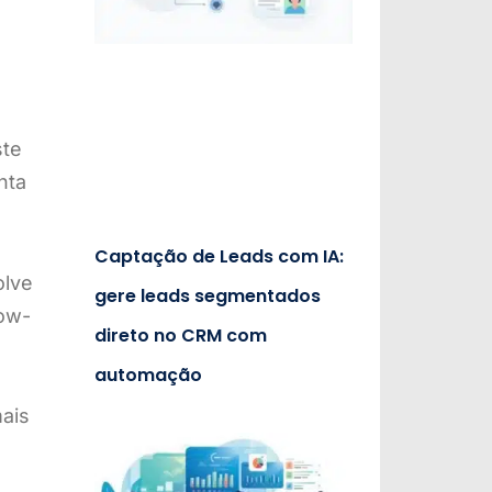
ste
nta
Captação de Leads com IA:
olve
gere leads segmentados
low-
direto no CRM com
automação
ais