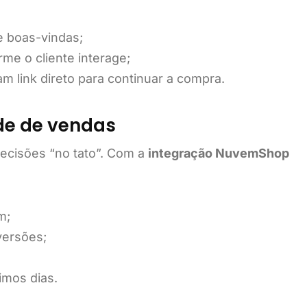
 boas-vindas;
me o cliente interage;
 link direto para continuar a compra.
ade de vendas
ecisões “no tato”. Com a
integração NuvemShop
m;
versões;
imos dias.