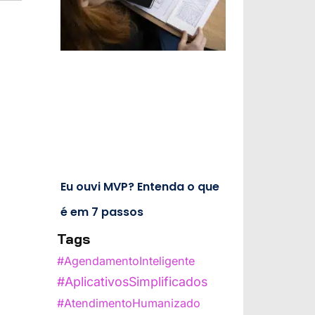
Eu ouvi MVP? Entenda o que
é em 7 passos
Tags
#AgendamentoInteligente
#AplicativosSimplificados
#AtendimentoHumanizado