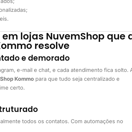
nados;
onalizadas;
eis.
 em lojas NuvemShop que 
Kommo resolve
ntado e demorado
ram, e-mail e chat, e cada atendimento fica solto. 
mShop Kommo
para que tudo seja centralizado e
ime certo.
struturado
lmente todos os contatos. Com automações no