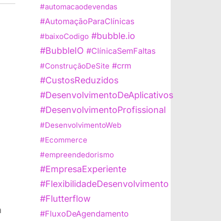
#automacaodevendas
#AutomaçãoParaClínicas
#bubble.io
#baixoCodigo
#BubbleIO
#ClínicaSemFaltas
#crm
#ConstruçãoDeSite
#CustosReduzidos
#DesenvolvimentoDeAplicativos
#DesenvolvimentoProfissional
#DesenvolvimentoWeb
#Ecommerce
#empreendedorismo
#EmpresaExperiente
#FlexibilidadeDesenvolvimento
#Flutterflow
a
#FluxoDeAgendamento