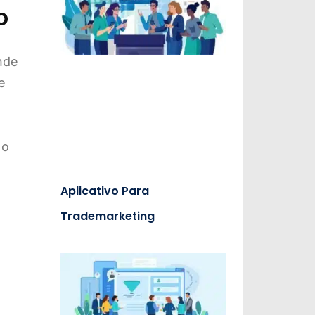
o
nde
e
 o
Aplicativo Para
Trademarketing