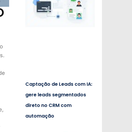
O
so
s.
de
Captação de Leads com IA:
gere leads segmentados
direto no CRM com
e,
automação
r