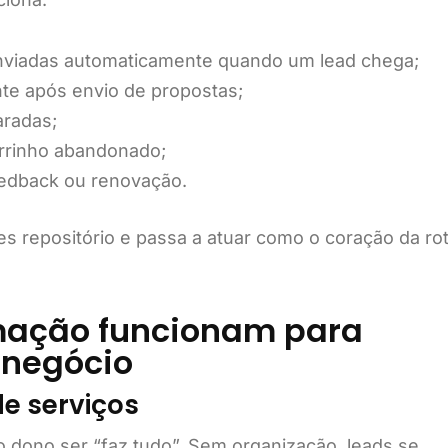
viadas automaticamente quando um lead chega;
te após envio de propostas;
aradas;
rrinho abandonado;
edback ou renovação.
s repositório e passa a atuar como o coração da rot
ação funcionam para
 negócio
e serviços
 dono ser “faz tudo”. Sem organização, leads se