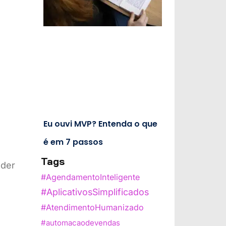
Eu ouvi MVP? Entenda o que
é em 7 passos
Tags
nder
#AgendamentoInteligente
#AplicativosSimplificados
#AtendimentoHumanizado
#automacaodevendas