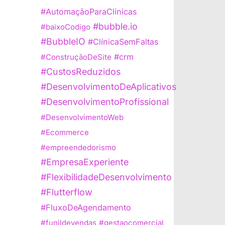
#AutomaçãoParaClínicas
#bubble.io
#baixoCodigo
#BubbleIO
#ClínicaSemFaltas
#crm
#ConstruçãoDeSite
#CustosReduzidos
#DesenvolvimentoDeAplicativos
#DesenvolvimentoProfissional
#DesenvolvimentoWeb
#Ecommerce
#empreendedorismo
#EmpresaExperiente
#FlexibilidadeDesenvolvimento
#Flutterflow
#FluxoDeAgendamento
#funildevendas
#gestaocomercial